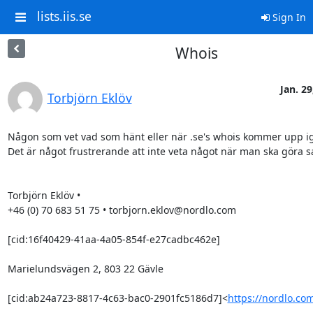
lists.iis.se
Sign In
Whois
Jan. 29
Torbjörn Eklöv
Någon som vet vad som hänt eller när .se's whois kommer upp ig
Det är något frustrerande att inte veta något när man ska göra sak
Torbjörn Eklöv •

+46 (0) 70 683 51 75 • torbjorn.eklov@nordlo.com

[cid:16f40429-41aa-4a05-854f-e27cadbc462e]

Marielundsvägen 2, 803 22 Gävle

[cid:ab24a723-8817-4c63-bac0-2901fc5186d7]<
https://nordlo.co