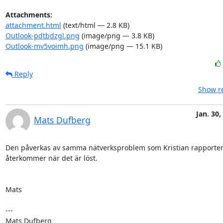
Attachments:
attachment.html
(text/html — 2.8 KB)
Outlook-pdtbdzgl.png
(image/png — 3.8 KB)
Outlook-mv5voimh.png
(image/png — 15.1 KB)
Reply
Show re
Jan. 30,
Mats Dufberg
Den påverkas av samma nätverksproblem som Kristian rapportera
återkommer när det är löst.

Mats

---

Mats Dufberg
