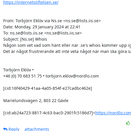
https://internetstiftelsen.se/
From: Torbjörn Eklöv via Ns.se <ns.se@lists.iis.se>

Date: Monday, 29 January 2024 at 22:41

To: ns.se@lists.iis.se <ns.se@lists.iis.se>

Subject: [Ns.se] Whois

Någon som vet vad som hänt eller när .se's whois kommer upp ig
Det är något frustrerande att inte veta något när man ska göra sak
Torbjörn Eklöv •

+46 (0) 70 683 51 75 • torbjorn.eklov@nordlo.com

[cid:16f40429-41aa-4a05-854f-e27cadbc462e]

Marielundsvägen 2, 803 22 Gävle

[cid:ab24a723-8817-4c63-bac0-2901fc5186d7]<
https://nordlo.co
Reply
attachments