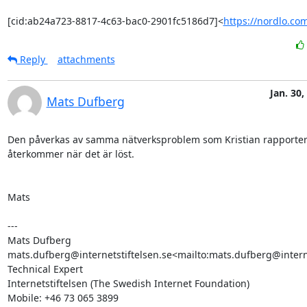
[cid:ab24a723-8817-4c63-bac0-2901fc5186d7]<
https://nordlo.co
Reply
attachments
Jan. 30,
Mats Dufberg
Den påverkas av samma nätverksproblem som Kristian rapportera
återkommer när det är löst.

Mats

---

Mats Dufberg

mats.dufberg@internetstiftelsen.se<mailto:mats.dufberg@interne
Technical Expert

Internetstiftelsen (The Swedish Internet Foundation)
