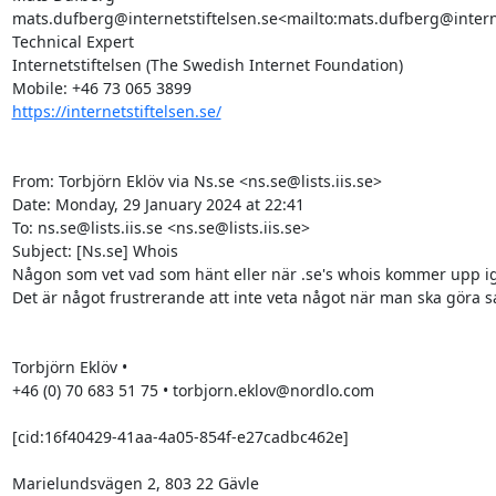
mats.dufberg@internetstiftelsen.se<mailto:mats.dufberg@interne
Technical Expert

Internetstiftelsen (The Swedish Internet Foundation)

https://internetstiftelsen.se/
From: Torbjörn Eklöv via Ns.se <ns.se@lists.iis.se>

Date: Monday, 29 January 2024 at 22:41

To: ns.se@lists.iis.se <ns.se@lists.iis.se>

Subject: [Ns.se] Whois

Någon som vet vad som hänt eller när .se's whois kommer upp ig
Det är något frustrerande att inte veta något när man ska göra sak
Torbjörn Eklöv •

+46 (0) 70 683 51 75 • torbjorn.eklov@nordlo.com

[cid:16f40429-41aa-4a05-854f-e27cadbc462e]

Marielundsvägen 2, 803 22 Gävle
