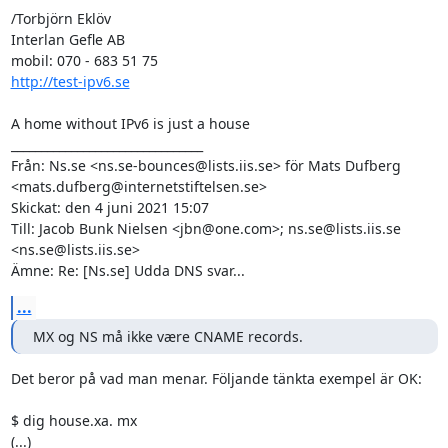
/Torbjörn Eklöv

Interlan Gefle AB

http://test-ipv6.se
A home without IPv6 is just a house

________________________________

Från: Ns.se <ns.se-bounces@lists.iis.se> för Mats Dufberg 
<mats.dufberg@internetstiftelsen.se>

Skickat: den 4 juni 2021 15:07

Till: Jacob Bunk Nielsen <jbn@one.com>; ns.se@lists.iis.se 
<ns.se@lists.iis.se>

Ämne: Re: [Ns.se] Udda DNS svar...
...
MX og NS må ikke være CNAME records.
Det beror på vad man menar. Följande tänkta exempel är OK:

$ dig house.xa. mx

(...)
