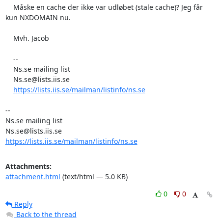
    Måske en cache der ikke var udløbet (stale cache)? Jeg får 
kun NXDOMAIN nu.

    Mvh. Jacob

    --

    Ns.se mailing list

    Ns.se@lists.iis.se

https://lists.iis.se/mailman/listinfo/ns.se
--

Ns.se mailing list

https://lists.iis.se/mailman/listinfo/ns.se
Attachments:
attachment.html
(text/html — 5.0 KB)
0
0
Reply
Back to the thread