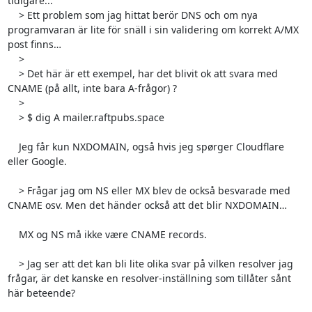
tidigare...

    > Ett problem som jag hittat berör DNS och om nya 
programvaran är lite för snäll i sin validering om korrekt A/MX 
post finns…

    >

    > Det här är ett exempel, har det blivit ok att svara med 
CNAME (på allt, inte bara A-frågor) ?

    >

    > $ dig A mailer.raftpubs.space

    Jeg får kun NXDOMAIN, også hvis jeg spørger Cloudflare 
eller Google.

    > Frågar jag om NS eller MX blev de också besvarade med 
CNAME osv. Men det händer också att det blir NXDOMAIN…

    MX og NS må ikke være CNAME records.

    > Jag ser att det kan bli lite olika svar på vilken resolver jag 
frågar, är det kanske en resolver-inställning som tillåter sånt 
här beteende?
