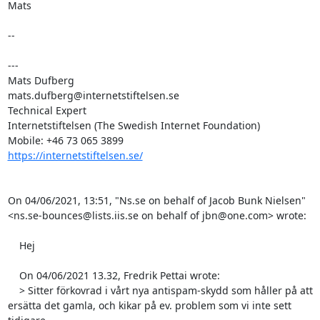
Mats

--

---

Mats Dufberg

mats.dufberg@internetstiftelsen.se

Technical Expert

Internetstiftelsen (The Swedish Internet Foundation)

https://internetstiftelsen.se/
﻿On 04/06/2021, 13:51, "Ns.se on behalf of Jacob Bunk Nielsen" 
<ns.se-bounces@lists.iis.se on behalf of jbn@one.com> wrote:

    Hej

    On 04/06/2021 13.32, Fredrik Pettai wrote:

    > Sitter förkovrad i vårt nya antispam-skydd som håller på att 
ersätta det gamla, och kikar på ev. problem som vi inte sett 