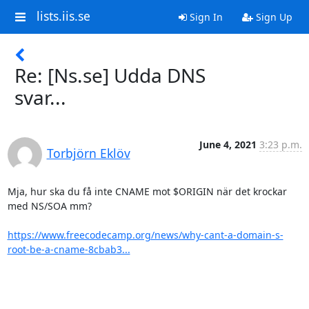
lists.iis.se
Sign In
Sign Up
Re: [Ns.se] Udda DNS
svar...
June 4, 2021
3:23 p.m.
Torbjörn Eklöv
Mja, hur ska du få inte CNAME mot $ORIGIN när det krockar 
med NS/SOA mm?

https://www.freecodecamp.org/news/why-cant-a-domain-s-
root-be-a-cname-8cbab3...