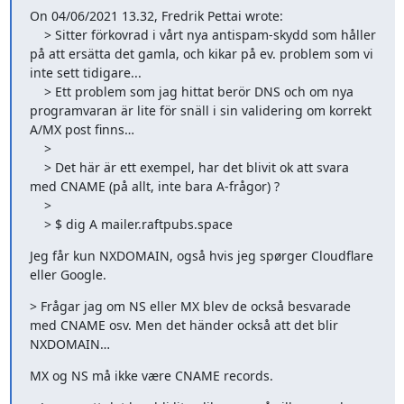
On 04/06/2021 13.32, Fredrik Pettai wrote:

    > Sitter förkovrad i vårt nya antispam-skydd som håller 
på att ersätta det gamla, och kikar på ev. problem som vi 
inte sett tidigare...

    > Ett problem som jag hittat berör DNS och om nya 
programvaran är lite för snäll i sin validering om korrekt 
A/MX post finns…

    >

    > Det här är ett exempel, har det blivit ok att svara 
med CNAME (på allt, inte bara A-frågor) ?

    >

    > $ dig A mailer.raftpubs.space
Jeg får kun NXDOMAIN, også hvis jeg spørger Cloudflare 
eller Google.
> Frågar jag om NS eller MX blev de också besvarade 
med CNAME osv. Men det händer också att det blir 
NXDOMAIN…
MX og NS må ikke være CNAME records.