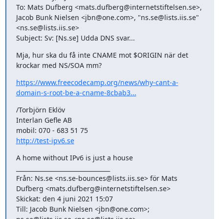
To: Mats Dufberg <mats.dufberg@internetstiftelsen.se>, 
Jacob Bunk Nielsen <jbn@one.com>, "ns.se@lists.iis.se" 
<ns.se@lists.iis.se>

Subject: Sv: [Ns.se] Udda DNS svar...
Mja, hur ska du få inte CNAME mot $ORIGIN när det 
krockar med NS/SOA mm?
https://www.freecodecamp.org/news/why-cant-a-
domain-s-root-be-a-cname-8cbab3...
/Torbjörn Eklöv

Interlan Gefle AB

http://test-ipv6.se
A home without IPv6 is just a house

________________________________

Från: Ns.se <ns.se-bounces@lists.iis.se> för Mats 
Dufberg <mats.dufberg@internetstiftelsen.se>

Skickat: den 4 juni 2021 15:07

Till: Jacob Bunk Nielsen <jbn@one.com>; 