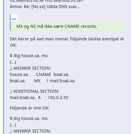
ns.se@lists.iis.se <ns.se@lists.iis.se>

Ämne: Re: [Ns.se] Udda DNS svar...
...
MX og NS må ikke være CNAME records.
Det beror på vad man menar. Följande tänkta exempel är 
OK:
$ dig house.xa. mx

(...)

;; ANSWER SECTION:

house.xa.      CNAME  boat.xa.

boat.xa.       MX     1 mail.boat.xa.
;; ADDITIONAL SECTION:

mail.boat.xa.  A      192.0.2.50
Följande är inte OK:
$ dig house.xa. mx

(...)

;; ANSWER SECTION:
