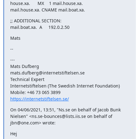
house.xa.      MX    1 mail.house.xa.

mail.house.xa. CNAME mail.boat.xa.
;; ADDITIONAL SECTION:

mail.boat.xa.  A     192.0.2.50
Mats
--
---

Mats Dufberg

mats.dufberg@internetstiftelsen.se

Technical Expert

Internetstiftelsen (The Swedish Internet Foundation)

https://internetstiftelsen.se/
On 04/06/2021, 13:51, "Ns.se on behalf of Jacob Bunk 
Nielsen" <ns.se-bounces@lists.iis.se on behalf of 
jbn@one.com> wrote:
Hej