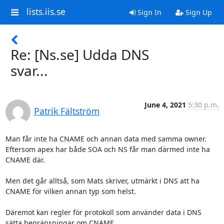
lists.iis.se
Sign In
Sign Up
Re: [Ns.se] Udda DNS
svar...
June 4, 2021
5:30 p.m.
Patrik Fältström
Man får inte ha CNAME och annan data med samma owner. 
Eftersom apex har både SOA och NS får man därmed inte ha 
CNAME där.

Men det går alltså, som Mats skriver, utmärkt i DNS att ha 
CNAME för vilken annan typ som helst.

Däremot kan regler för protokoll som använder data i DNS 
sätta begränsningar om CNAME.
