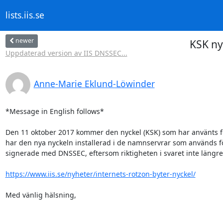
lists.iis.se
newer
KSK ny
Uppdaterad version av IIS DNSSEC...
Anne-Marie Eklund-Löwinder
*Message in English follows*

Den 11 oktober 2017 kommer den nyckel (KSK) som har använts för
har den nya nyckeln installerad i de namnservrar som används för
signerade med DNSSEC, eftersom riktigheten i svaret inte längre g
https://www.iis.se/nyheter/internets-rotzon-byter-nyckel/
Med vänlig hälsning,
