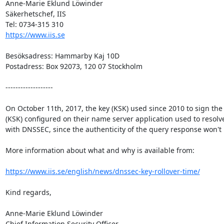
Anne-Marie Eklund Löwinder

Säkerhetschef, IIS

https://www.iis.se
Besöksadress: Hammarby Kaj 10D

Postadress: Box 92073, 120 07 Stockholm

-------------------

On October 11th, 2017, the key (KSK) used since 2010 to sign the 
(KSK) configured on their name server application used to resolve
with DNSSEC, since the authenticity of the query response won't b
More information about what and why is available from:

https://www.iis.se/english/news/dnssec-key-rollover-time/
Kind regards,

Anne-Marie Eklund Löwinder

Chief Information Security Officer
