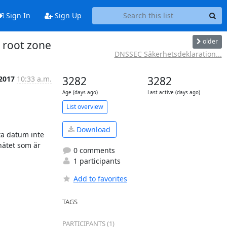
Sign In
Sign Up
older
e root zone
DNSSEC Säkerhetsdeklaration...
 2017
10:33 a.m.
3282
3282
Age (days ago)
Last active (days ago)
List overview
Download
a datum inte 
ätet som är 
0 comments
1 participants
Add to favorites
TAGS
PARTICIPANTS (1)